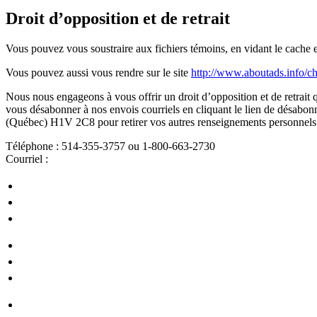
Droit d’opposition et de retrait
Vous pouvez vous soustraire aux fichiers témoins, en vidant le cache e
Vous pouvez aussi vous rendre sur le site
http://www.aboutads.info/ch
Nous nous engageons à vous offrir un droit d’opposition et de retrait 
vous désabonner à nos envois courriels en cliquant le lien de désabo
(Québec) H1V 2C8 pour retirer vos autres renseignements personnels d
Téléphone : 514-355-3757 ou 1-800-663-2730
Courriel :
aqgp@spg.qc.ca
Catalogue de formations
À propos
Mon compte
Catalogue de formations
À propos
Mon compte
Politique de confidentialité